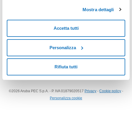
Accedi
Mostra dettagli
Vuoi accedere alla tua casella PEC?
Accetta tutti
Webmail PEC
Personalizza
Rifiuta tutti
©
2026
Aruba PEC S.p.A. - P. IVA 01879020517
Privacy
-
Cookie policy
-
Personalizza cookie