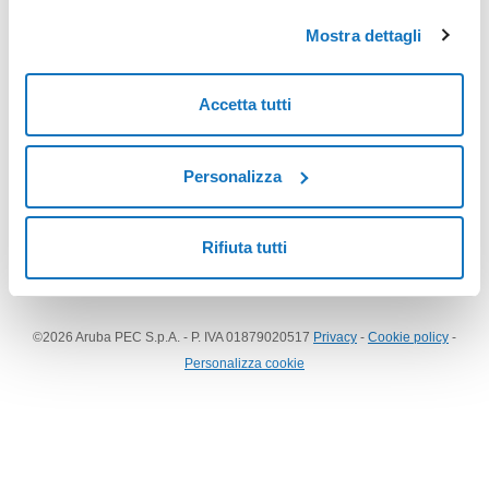
Accedi
Mostra dettagli
Vuoi accedere alla tua casella PEC?
Accetta tutti
Webmail PEC
Personalizza
Rifiuta tutti
©
2026
Aruba PEC S.p.A. - P. IVA 01879020517
Privacy
-
Cookie policy
-
Personalizza cookie